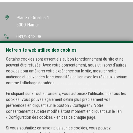
Place d'Omalius 1
5000 Namur
081/23.13.98
info@hutimo.be
Notre site web utilise des cookies
Certains cookies sont essentiels au bon fonctionnement du site et ne
Agent immobilier intermédiaire agréé IPI sous le numéro 500.502 en
peuvent être refusés. Avec votre consentement, nous utilisons d’autres
Belgique
cookies pour améliorer votre expérience sur le site, mesurer notre
N° entreprise : TVA BE-434.182.985
audience et activer des fonctionnalités en lien avec les réseaux sociaux
comme l’affichage de vidéos.
Instance de contrôle: Institut professionnel des agents immobiliers, rue
du Luxembourg 16B, 1000 Bruxelles (+32 2 505 38 50 - info@ipi.be) -
En cliquant sur « Tout autoriser », vous autorisez l’utilisation de tous les
Soumis au
code déontologique de l’ IPI
cookies. Vous pouvez également définir plus précisément vos
préférences en cliquant sur le bouton « Configurer ». Votre
RC professionnelle et cautionnement via AXA Belgium SA, Place du Trône
consentement peut être modifié à tout moment en cliquant sur le lien
1, 1000 Bruxelles – police n° 730.390.160. Couverture valable pour les
« Configuration des cookies » en bas de chaque page.
activités réalisées en Belgique
Si vous souhaitez en savoir plus sur les cookies, vous pouvez
Conditions générales d'utilisation du site