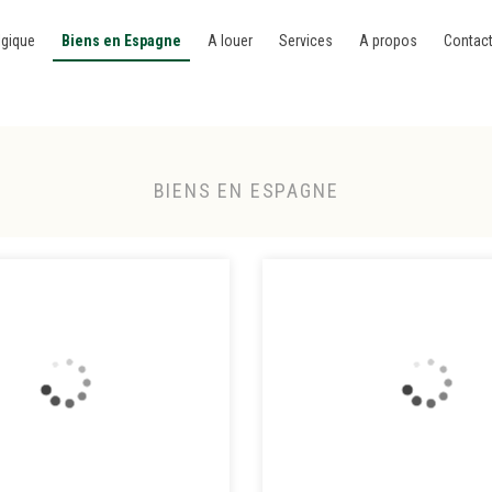
lgique
Biens en Espagne
A louer
Services
A propos
Contac
BIENS EN ESPAGNE