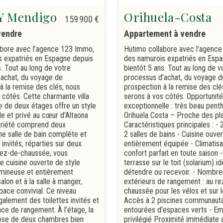
Y Mendigo
Orihuela-Costa
159 900 €
vendre
Appartement à vendre
abore avec l’agence 123 Immo,
Hutimo collabore avec l’agenc
s expatriés en Espagne depuis
des namurois expatriés en Esp
s. Tout au long de votre
bientôt 5 ans. Tout au long de v
achat, du voyage de
processus d’achat, du voyage d
à la remise des clés, nous
prospection à la remise des clé
 côtés. Cette charmante villa
serons à vos côtés. Opportunité
 de deux étages offre un style
exceptionnelle : très beau pent
le et privé au cœur d’Altaona
Orihuela Costa – Proche des pl
priété comprend deux
Caractéristiques principales : -
e salle de bain complète et
2 salles de bains - Cuisine ouve
 invités, réparties sur deux
entièrement équipée - Climatisa
rez-de-chaussée, vous
confort parfait en toute saison 
e cuisine ouverte de style
terrasse sur le toit (solarium) i
umineuse et entièrement
détendre ou recevoir. - Nombr
alon et à la salle à manger,
extérieurs de rangement : au re
pace convivial. Ce niveau
chaussée pour les vélos et sur l
lement des toilettes invités et
Accès à 2 piscines communauta
ace de rangement. À l’étage, la
entourées d'espaces verts - E
ose de deux chambres bien
privilégié Proximité immédiate 