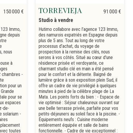
TORREVIEJA
150 000 €
91 000 €
Studio à vendre
e 123 Immo,
Hutimo collabore avec l’agence 123 Immo,
agne depuis
des namurois expatriés en Espagne depuis
otre
plus de 5 ans. Tout au long de votre
e
processus d’achat, du voyage de
s, nous
prospection à la remise des clés, nous
serons à vos côtés. Situé au cœur d'une
house à
résidence prisée et verdoyante, ce
ages
charmant studio clé en main a été pensé
 2 chambres -
pour le confort et la détente. Baigné de
rte
lumière grâce à son exposition plein Sud, il
tion pour un
offre un cadre de vie privilégié à quelques
- Grande
minutes à pied de la célèbre plage de La
déale pour se
Mata. Les points forts du bien : - Espace de
eux espaces
vie optimisé : Séjour chaleureux ouvrant sur
z-de-
une belle terrasse privée, parfaite pour vos
e solarium -
petits-déjeuners au soleil face à la piscine. -
ires
Équipements neufs : Cuisine moderne
mplacement
entièrement équipée et salle de bains
avec toutes
fonctionnelle. - Cadre de vie exceptionnel :