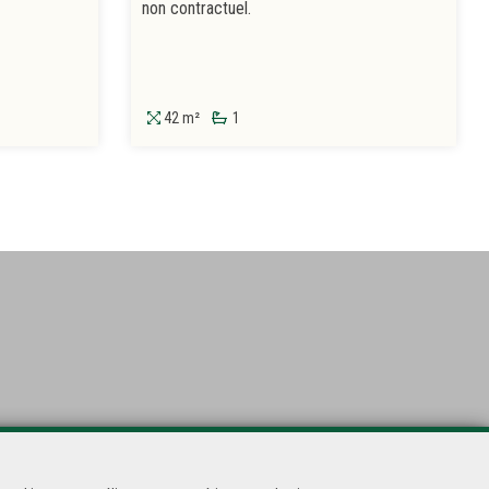
non contractuel.
42 m²
1