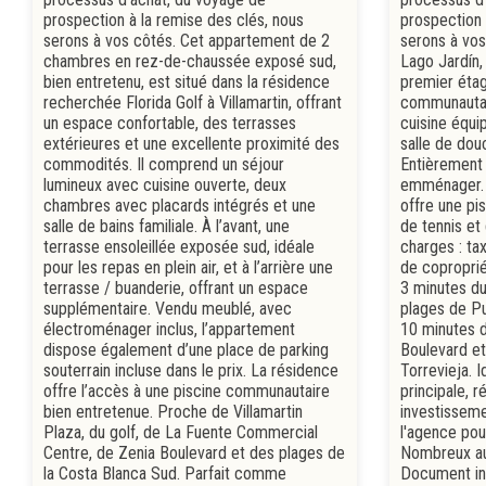
prospection à la remise des clés, nous
prospection 
serons à vos côtés. Cet appartement de 2
serons à vos
chambres en rez-de-chaussée exposé sud,
Lago Jardín,
bien entretenu, est situé dans la résidence
premier étag
recherchée Florida Golf à Villamartin, offrant
communautair
un espace confortable, des terrasses
cuisine équi
extérieures et une excellente proximité des
salle de dou
commodités. Il comprend un séjour
Entièrement 
lumineux avec cuisine ouverte, deux
emménager. O
chambres avec placards intégrés et une
offre une pi
salle de bains familiale. À l’avant, une
de tennis et 
terrasse ensoleillée exposée sud, idéale
charges : ta
pour les repas en plein air, et à l’arrière une
de coproprié
terrasse / buanderie, offrant un espace
3 minutes d
supplémentaire. Vendu meublé, avec
plages de Pu
électroménager inclus, l’appartement
10 minutes 
dispose également d’une place de parking
Boulevard et
souterrain incluse dans le prix. La résidence
Torrevieja. 
offre l’accès à une piscine communautaire
principale, 
bien entretenue. Proche de Villamartin
investisseme
Plaza, du golf, de La Fuente Commercial
l'agence pour
Centre, de Zenia Boulevard et des plages de
Nombreux aut
la Costa Blanca Sud. Parfait comme
Document inf