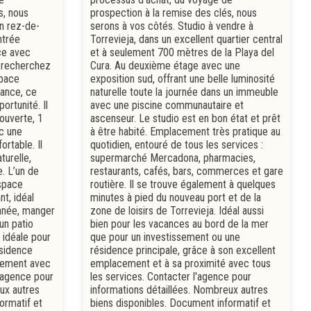
s, nous
prospection à la remise des clés, nous
n rez-de-
serons à vos côtés. Studio à vendre à
ntrée
Torrevieja, dans un excellent quartier central
ce avec
et à seulement 700 mètres de la Playa del
s recherchez
Cura. Au deuxième étage avec une
space
exposition sud, offrant une belle luminosité
dance, ce
naturelle toute la journée dans un immeuble
ortunité. Il
avec une piscine communautaire et
 ouverte, 1
ascenseur. Le studio est en bon état et prêt
ec une
à être habité. Emplacement très pratique au
ortable. Il
quotidien, entouré de tous les services :
turelle,
supermarché Mercadona, pharmacies,
. L’un de
restaurants, cafés, bars, commerces et gare
espace
routière. Il se trouve également à quelques
nt, idéal
minutes à pied du nouveau port et de la
année, manger
zone de loisirs de Torrevieja. Idéal aussi
un patio
bien pour les vacances au bord de la mer
n idéale pour
que pour un investissement ou une
ésidence
résidence principale, grâce à son excellent
sement avec
emplacement et à sa proximité avec tous
'agence pour
les services. Contacter l'agence pour
ux autres
informations détaillées. Nombreux autres
ormatif et
biens disponibles. Document informatif et