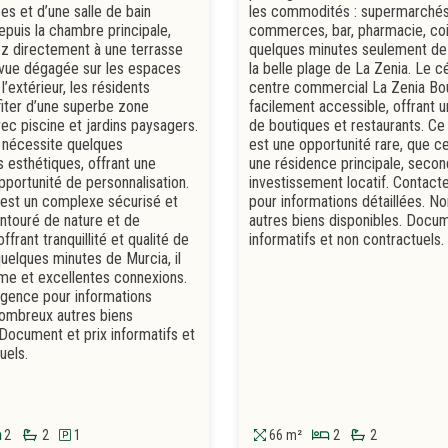
es et d’une salle de bain
les commodités : supermarchés
puis la chambre principale,
commerces, bar, pharmacie, coi
z directement à une terrasse
quelques minutes seulement de 
 vue dégagée sur les espaces
la belle plage de La Zenia. Le c
’extérieur, les résidents
centre commercial La Zenia Bo
iter d’une superbe zone
facilement accessible, offrant u
 piscine et jardins paysagers.
de boutiques et restaurants. C
 nécessite quelques
est une opportunité rare, que ce
s esthétiques, offrant une
une résidence principale, secon
pportunité de personnalisation.
investissement locatif. Contact
 est un complexe sécurisé et
pour informations détaillées. 
entouré de nature et de
autres biens disponibles. Docum
frant tranquillité et qualité de
informatifs et non contractuels.
quelques minutes de Murcia, il
me et excellentes connexions.
agence pour informations
Nombreux autres biens
 Document et prix informatifs et
uels.
2
2
1
66 m²
2
2