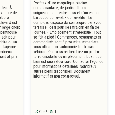
,
Profitez d'une magnifique piscine
ffeur. À
communautaire, de jardins fleuris
voiture de
soigneusement entretenus et d'un espace
élèbre
barbecue convivial. - Convivialité : Le
ulevard est
complexe dispose de son propre bar avec
n large choix
terrasse, idéal pour se rafraîchir en fin de
e penthouse
journée. - Emplacement stratégique : Tout
 soit pour
se fait à pied ! Commerces, restaurants et
daire ou un
commodités sont à proximité immédiate,
er l'agence
vous offrant une autonomie totale sans
Nombreux
véhicule. Que vous recherchiez un pied-à-
ent et prix
terre ensoleillé ou un placement locatif, ce
bien est une valeur sûre. Contacter l'agence
pour informations détaillées. Nombreux
autres biens disponibles. Document
informatif et non contractuel.
31 m²
1