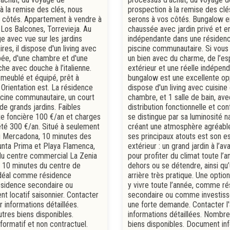
à la remise des clés, nous
prospection à la remise des clé
 côtés. Appartement à vendre à
serons à vos côtés. Bungalow e
 Los Balcones, Torrevieja. Au
chaussée avec jardin privé et e
e avec vue sur les jardins
indépendante dans une résiden
es, il dispose d'un living avec
piscine communautaire. Si vou
pée, d'une chambre et d'une
un bien avec du charme, de l’e
che avec douche à l’italienne.
extérieur et une réelle indépen
meublé et équipé, prêt à
bungalow est une excellente opp
rientation est. La résidence
dispose d'un living avec cuisine
scine communautaire, un court
chambre, et 1 salle de bain, av
de grands jardins. Faibles
distribution fonctionnelle et conf
xe foncière 100 €/an et charges
se distingue par sa luminosité na
té 300 €/an. Situé à seulement
créant une atmosphère agréable
u Mercadona, 10 minutes des
ses principaux atouts est son 
nta Prima et Playa Flamenca,
extérieur : un grand jardin à l’ava
du centre commercial La Zenia
pour profiter du climat toute l’
 10 minutes du centre de
dehors ou se détendre, ainsi qu’
Idéal comme résidence
arrière très pratique. Une optio
résidence secondaire ou
y vivre toute l’année, comme r
nt locatif saisonnier. Contacter
secondaire ou comme investis
 informations détaillées.
une forte demande. Contacter l
res biens disponibles.
informations détaillées. Nombre
ormatif et non contractuel.
biens disponibles. Document inf