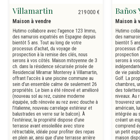
Villamartin
Baños 
219 000 €
Maison à vendre
Maison à 
Hutimo collabore avec l’agence 123 Immo,
Hutimo coll
des namurois expatriés en Espagne depuis
des namuroi
bientôt 5 ans. Tout au long de votre
bientôt 5 an
processus d’achat, du voyage de
processus d’
prospection à la remise des clés, nous
prospection 
serons à vos côtés. Maison mitoyenne de 3
serons à vos
ch. dans la résidence sécurisée prisée de
indépendante
Residencial Miramar Monterey à Villamartin,
de vie paisib
offrant l’accès à une piscine commune au
Golf. La pro
sein d’un ensemble calme de seulement 26
chambres, un
propriétés. Le bien a été rénové et amélioré
des toilettes
(nouveau sol au rez, cuisine moderne
niveaux. Au 
équipée, sdb rénovée au rez avec douche à
trouverez un
l’italienne, nouveau carrelage extérieur et
américain, l
balustrades en verre sur le balcon). À
intégrée au s
l’extérieur, la propriété dispose d’une
créant un es
terrasse avant ensoleillée avec store
comprend éga
rétractable, idéale pour profiter des repas
un petit esp
en plein air, ainsi que d’une terrasse arrière
maison disp