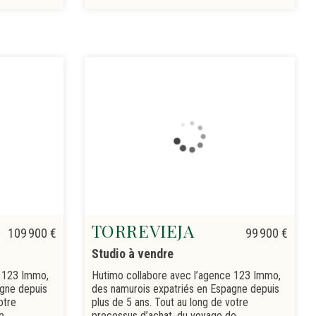
TORREVIEJA
109 900 €
99 900 €
Studio à vendre
e 123 Immo,
Hutimo collabore avec l’agence 123 Immo,
agne depuis
des namurois expatriés en Espagne depuis
otre
plus de 5 ans. Tout au long de votre
e
processus d’achat, du voyage de