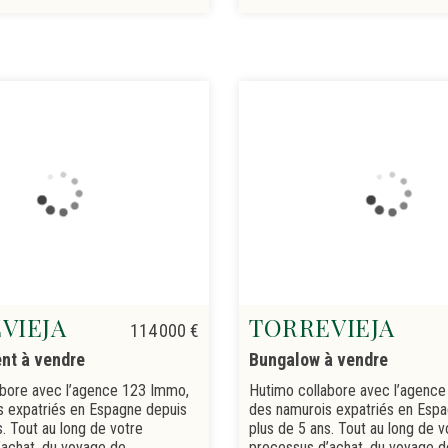
VIEJA
TORREVIEJA
114 000 €
nt à vendre
Bungalow à vendre
abore avec l’agence 123 Immo,
Hutimo collabore avec l’agenc
s expatriés en Espagne depuis
des namurois expatriés en Esp
s. Tout au long de votre
plus de 5 ans. Tout au long de v
achat, du voyage de
processus d’achat, du voyage d