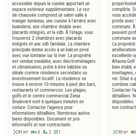
accessible depuis la cuisine apportant un
proportionné
espace extérieur supplémentaire. Le rez-
complète. De
de-chaussée comprend un salon-salle à
vous accéde
manger lumineux, une cuisine à l’arrière avec
privée avec
buanderie, une chambre double avec
communs. À l
placards intégrés, et la sdb. À l’étage, vous
peuvent prof
trouverez 2 chambres avec placards
commune avec
intégrés et une sdb familiale. La chambre
La propriété
principale donne accès à un balcon privé
amélioration
avec vue lointaine sur la mer. La propriété
excellente o
est vendue meublée, avec électroménagers
Altaona Golf
et climatisation, prête à être habitée ou
bien établi, 
idéale comme résidence secondaire ou
montagnes, of
investissement locatif. La résidence se
vie. Situé à 
trouve à environ 10 minutes à pied des bars,
combine cal
restaurants et commerces. Les plages,
Contacter l'
golfs et le centre commercial Zenia
détaillées. 
Boulevard sont à quelques minutes en
disponibles.
voiture. Contacter l'agence pour
non contract
informations détaillées. Nombreux autres
biens disponibles. Document et prix
informatifs et non contractuels.
81 m²
3
2
1
90 m²