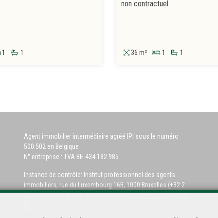
non contractuel.
1
1
36 m²
1
1
Agent immobilier intermédiaire agréé IPI sous le numéro
500.502 en Belgique
N° entreprise : TVA BE-434.182.985
Instance de contrôle: Institut professionnel des agents
immobiliers, rue du Luxembourg 16B, 1000 Bruxelles (+32 2
505 38 50 - info@ipi.be) - Soumis au
code déontologique de l’
IPI