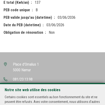
E total (Kwh/an)
137
PEB code unique
B
PEB valide jusqu'au (datetime)
03/06/2036
Date du PEB (datetime)
03/06/2026
Obligation de rénovation
Non
Place d'Omalius 1
5000 Namur
081/23.13.98
info@hutimo.be
Notre site web utilise des cookies
Certains cookies sont essentiels au bon fonctionnement du site et ne
Agent immobilier intermédiaire agréé IPI sous le numéro 500.502 en
peuvent être refusés. Avec votre consentement, nous utilisons d’autres
Belgique