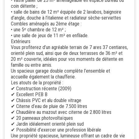
• vaste palier de 23 m² aménageable en espace bureau ou
coin détente ;
• salle de bains de 12 m² équipée de 2 lavabos, baignoire
d’angle, douche à l’italienne et radiateur sèche-serviettes
Combles aménagés au 2ème étage :
• une 5ᵉ chambre de 12 m² ;
• une salle de jeux de 11 m² en enfilade.
Extérieurs
Vous profiterez d’un agréable terrain de 7 ares 37 centiares,
orienté plein sud, ainsi que de deux terrasses de 36 m² et
20 m² couverte, idéales pour vos moments de détente en
famille ou entre amis.
Un spacieux garage double complète l’ensemble et
accueille également la chaufferie.
Les atouts de la propriété :
✔ Construction récente (2009)
✔ Excellent PEB B
✔ Châssis PVC et alu double vitrage
✔ Citerne d’eau de pluie de 7.500 litres
✔ Chaudière au mazout avec citerne de 2.800 litres
✔ 20 panneaux photovoltaïques
✔ Jardin idéalement orienté plein sud
✔ Possibilité d’exercer une profession libérale
Une propriété spacieuse, lumineuse offrant un cadre de vie