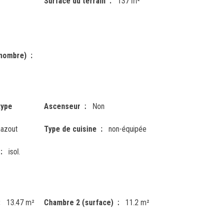
Surface du terrain
137 m²
(nombre)
type
Ascenseur
Non
azout
Type de cuisine
non-équipée
isol.
13.47 m²
Chambre 2 (surface)
11.2 m²