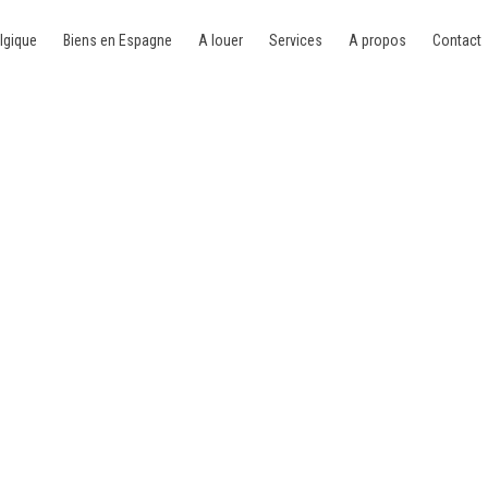
lgique
Biens en Espagne
A louer
Services
A propos
Contact
00 Jambes