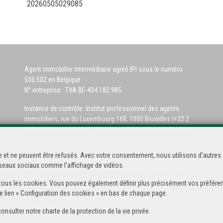
20260505029085
Agent immobilier intermédiaire agréé IPI sous le numéro
500.502 en Belgique
N° entreprise : TVA BE-434.182.985
Instance de contrôle: Institut professionnel des agents
immobiliers, rue du Luxembourg 16B, 1000 Bruxelles (+32 2
505 38 50 - info@ipi.be) - Soumis au
code déontologique de l’
IPI
 et ne peuvent être refusés. Avec votre consentement, nous utilisons d’autres 
RC professionnelle et cautionnement via AXA Belgium SA,
réseaux sociaux comme l’affichage de vidéos.
Place du Trône 1, 1000 Bruxelles – police n° 730.390.160.
Couverture valable pour les activités réalisées en Belgique
 de tous les cookies. Vous pouvez également définir plus précisément vos préféren
e lien « Configuration des cookies » en bas de chaque page.
Conditions générales d'utilisation du site
Charte de la protection de la vie privée
consulter notre
charte de la protection de la vie privée
.
Configuration des cookies