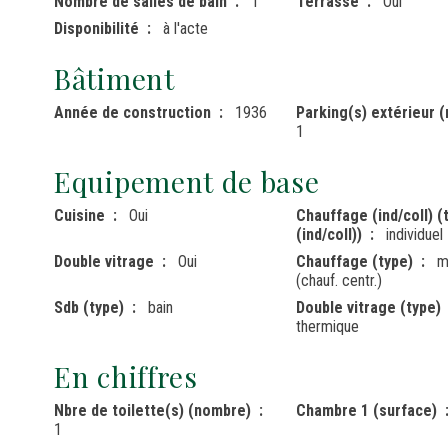
Nombre de salles de bain
1
Terrasse
Oui
Disponibilité
à l'acte
Bâtiment
Année de construction
1936
Parking(s) extérieur 
1
Equipement de base
Cuisine
Oui
Chauffage (ind/coll) (
(ind/coll))
individuel
Double vitrage
Oui
Chauffage (type)
m
(chauf. centr.)
Sdb (type)
bain
Double vitrage (type)
thermique
En chiffres
Nbre de toilette(s) (nombre)
Chambre 1 (surface)
1