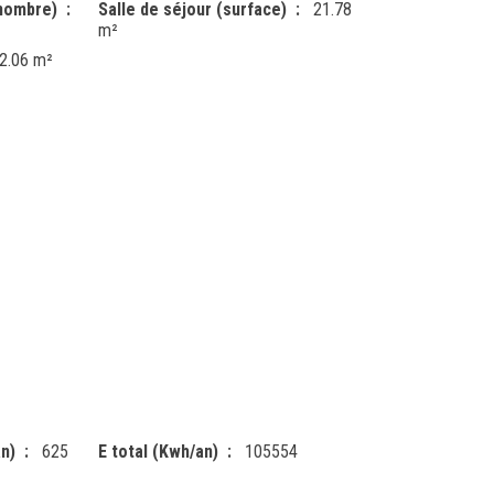
(nombre)
Salle de séjour (surface)
21.78
m²
2.06 m²
n)
625
E total (Kwh/an)
105554