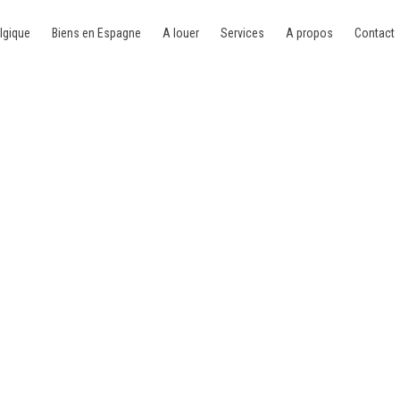
lgique
Biens en Espagne
A louer
Services
A propos
Contact
20 Namur Vedrin