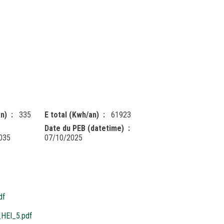
n)
335
E total (Kwh/an)
61923
Date du PEB (datetime)
035
07/10/2025
df
HEI_5.pdf