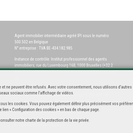
Agent immobilier intermédiaire agréé IPI sous le numéro
500.502 en Belgique
N° entreprise : TVA BE-434.182.985
Instance de contrôle: Institut professionnel des agents
immobiliers, rue du Luxembourg 16B, 1000 Bruxelles (+32 2
505 38 50 - info@ipi.be) - Soumis au
code déontologique de l’
IPI
 et ne peuvent être refusés. Avec votre consentement, nous utilisons d’autres 
RC professionnelle et cautionnement via AXA Belgium SA,
réseaux sociaux comme l’affichage de vidéos.
Place du Trône 1, 1000 Bruxelles – police n° 730.390.160.
Couverture valable pour les activités réalisées en Belgique
 de tous les cookies. Vous pouvez également définir plus précisément vos préféren
e lien « Configuration des cookies » en bas de chaque page.
Conditions générales d'utilisation du site
Charte de la protection de la vie privée
consulter notre
charte de la protection de la vie privée
.
Configuration des cookies