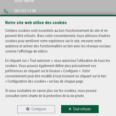
5000 Namur
081/23.13.98
info@hutimo.be
Notre site web utilise des cookies
Certains cookies sont essentiels au bon fonctionnement du site et ne
Agent immobilier intermédiaire agréé IPI sous le numéro 500.502 en
peuvent être refusés. Avec votre consentement, nous utilisons d’autres
Belgique
cookies pour améliorer votre expérience sur le site, mesurer notre
N° entreprise : TVA BE-434.182.985
audience et activer des fonctionnalités en lien avec les réseaux sociaux
comme l’affichage de vidéos.
Instance de contrôle: Institut professionnel des agents immobiliers, rue
du Luxembourg 16B, 1000 Bruxelles (+32 2 505 38 50 - info@ipi.be) -
En cliquant sur « Tout autoriser », vous autorisez l’utilisation de tous les
Soumis au
code déontologique de l’ IPI
cookies. Vous pouvez également définir plus précisément vos
préférences en cliquant sur le bouton « Configurer ». Votre
RC professionnelle et cautionnement via AXA Belgium SA, Place du Trône
consentement peut être modifié à tout moment en cliquant sur le lien
1, 1000 Bruxelles – police n° 730.390.160. Couverture valable pour les
« Configuration des cookies » en bas de chaque page.
activités réalisées en Belgique
Si vous souhaitez en savoir plus sur les cookies, vous pouvez
Conditions générales d'utilisation du site
consulter notre
charte de la protection de la vie privée
.
Charte de la protection de la vie privée
Configuration des cookies
Configurer
Tout refuser