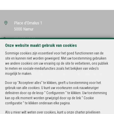
Place d'Omalius 1
5000 Namur
081/23.13.98
Onze website maakt gebruik van cookies
info@hutimo.be
Sommige cookies zijn essentieel voor het goed functioneren van de
site en kunnen niet worden geweigerd. Met uw toestemming gebruiken
BIV-erkende vastgoedmakelaar-bemiddelaar in België, BIV N° 500.502
we andere cookies om uw ervaring op de site te verbeteren, ons publiek
Ondernemingsnummer : BTW BE-434.182.985
te meten en sociale-mediafuncties zoals het bekijken van video's
mogelijk te maken.
Toezichthoudende Autoriteit : Beroepinstituut van Vastgoedmakelaars
Luxemburgstraat, 16B - 1000 Brussel (+32 2 505 38 50 - info@biv.be) -
Door op "Accepteer alles" te klikken, geeft u toestemming voor het
www.biv.be
-
Deontologische code
gebruik van alle cookies. U kunt uw voorkeuren ook nauwkeuriger
definiëren door op de knop " Configureren " te klikken. Uw toestemming
BA en borgstelling via NV AXA Belgium, Troonplein 1, 1000 Brussel
kan op elk moment worden gewijzigd door op de link " Cookie
(polisnr. 730.390.160) Dekking geldt voor activiteiten die in België worden
configuratie " te klikken onderaan elke pagina.
uitgevoerd
Als u meer wilt weten over cookies, kunt u onze
charter privéleven