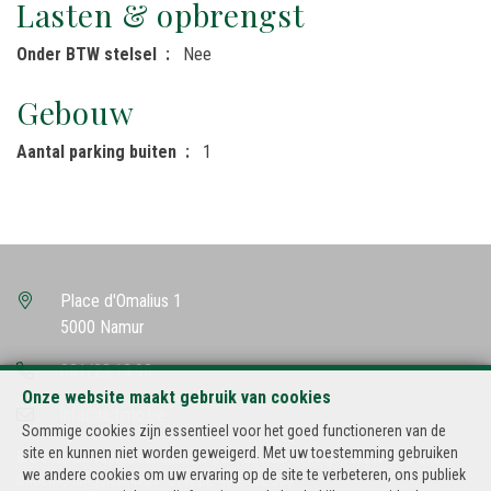
Lasten & opbrengst
Onder BTW stelsel
Nee
Gebouw
Aantal parking buiten
1
Place d'Omalius 1
5000 Namur
081/23.13.98
Onze website maakt gebruik van cookies
info@hutimo.be
Sommige cookies zijn essentieel voor het goed functioneren van de
site en kunnen niet worden geweigerd. Met uw toestemming gebruiken
BIV-erkende vastgoedmakelaar-bemiddelaar in België, BIV N° 500.502
we andere cookies om uw ervaring op de site te verbeteren, ons publiek
Ondernemingsnummer : BTW BE-434.182.985