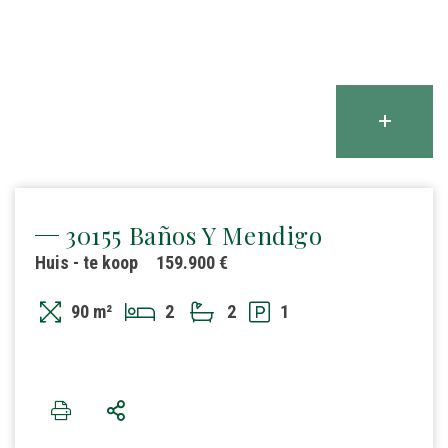
30155 Baños Y Mendigo
Huis - te koop
159.900 €
90 m²
2
2
1