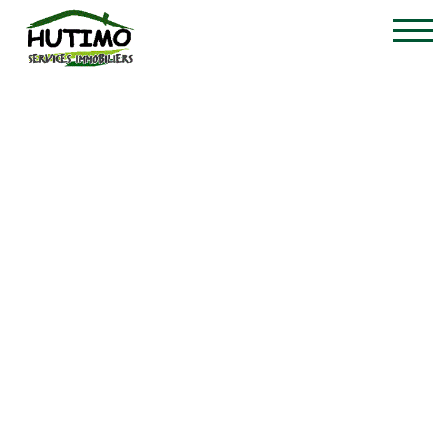
Huis - te koop - 30155