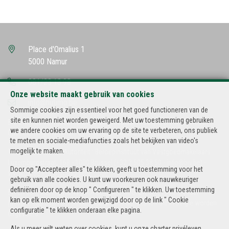
Place d'Omalius 1
5000 Namur
081/23.13.98
Onze website maakt gebruik van cookies
info@hutimo.be
Sommige cookies zijn essentieel voor het goed functioneren van de
site en kunnen niet worden geweigerd. Met uw toestemming gebruiken
BIV-erkende vastgoedmakelaar-bemiddelaar in België, BIV N° 500.502
we andere cookies om uw ervaring op de site te verbeteren, ons publiek
Ondernemingsnummer : BTW BE-434.182.985
te meten en sociale-mediafuncties zoals het bekijken van video's
mogelijk te maken.
Toezichthoudende Autoriteit : Beroepinstituut van Vastgoedmakelaars
Luxemburgstraat, 16B - 1000 Brussel (+32 2 505 38 50 - info@biv.be) -
Door op "Accepteer alles" te klikken, geeft u toestemming voor het
www.biv.be
-
Deontologische code
gebruik van alle cookies. U kunt uw voorkeuren ook nauwkeuriger
definiëren door op de knop " Configureren " te klikken. Uw toestemming
BA en borgstelling via NV AXA Belgium, Troonplein 1, 1000 Brussel
kan op elk moment worden gewijzigd door op de link " Cookie
(polisnr. 730.390.160) Dekking geldt voor activiteiten die in België worden
configuratie " te klikken onderaan elke pagina.
uitgevoerd
Als u meer wilt weten over cookies, kunt u onze
charter privéleven