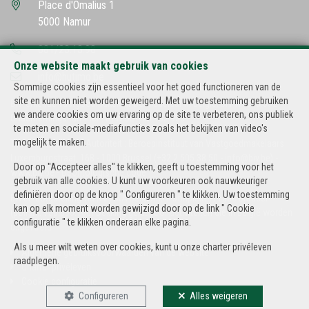
Place d'Omalius 1
5000 Namur
081/23.13.98
Onze website maakt gebruik van cookies
info@hutimo.be
Sommige cookies zijn essentieel voor het goed functioneren van de
site en kunnen niet worden geweigerd. Met uw toestemming gebruiken
BIV-erkende vastgoedmakelaar-bemiddelaar in België, BIV N° 500.502
we andere cookies om uw ervaring op de site te verbeteren, ons publiek
Ondernemingsnummer : BTW BE-434.182.985
te meten en sociale-mediafuncties zoals het bekijken van video's
mogelijk te maken.
Toezichthoudende Autoriteit : Beroepinstituut van Vastgoedmakelaars
Luxemburgstraat, 16B - 1000 Brussel (+32 2 505 38 50 - info@biv.be) -
Door op "Accepteer alles" te klikken, geeft u toestemming voor het
www.biv.be
-
Deontologische code
gebruik van alle cookies. U kunt uw voorkeuren ook nauwkeuriger
definiëren door op de knop " Configureren " te klikken. Uw toestemming
BA en borgstelling via NV AXA Belgium, Troonplein 1, 1000 Brussel
kan op elk moment worden gewijzigd door op de link " Cookie
(polisnr. 730.390.160) Dekking geldt voor activiteiten die in België worden
configuratie " te klikken onderaan elke pagina.
uitgevoerd
Als u meer wilt weten over cookies, kunt u onze
charter privéleven
Algemene gebruiksvoorwaarden van de website
raadplegen.
Charter privéleven
Cookie configuratie
Configureren
Alles weigeren