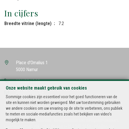
In cijfers
Breedte vitrine (lengte)
7.2
Place d'Omalius 1
5000 Namur
081/23.13.98
Onze website maakt gebruik van cookies
info@hutimo.be
Sommige cookies zijn essentieel voor het goed functioneren van de
site en kunnen niet worden geweigerd. Met uw toestemming gebruiken
BIV-erkende vastgoedmakelaar-bemiddelaar in België, BIV N° 500.502
we andere cookies om uw ervaring op de site te verbeteren, ons publiek
Ondernemingsnummer : BTW BE-434.182.985
te meten en sociale-mediafuncties zoals het bekijken van video's
mogelijk te maken.
Toezichthoudende Autoriteit : Beroepinstituut van Vastgoedmakelaars
Luxemburgstraat, 16B - 1000 Brussel (+32 2 505 38 50 - info@biv.be) -